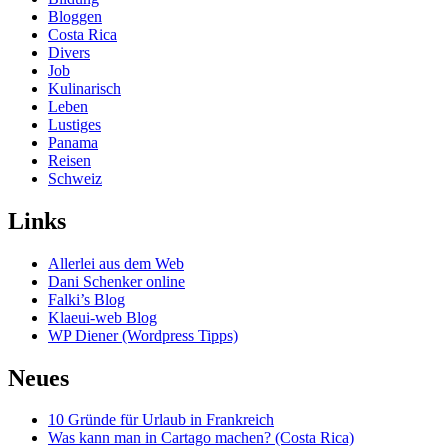
Bloggen
Costa Rica
Divers
Job
Kulinarisch
Leben
Lustiges
Panama
Reisen
Schweiz
Links
Allerlei aus dem Web
Dani Schenker online
Falki’s Blog
Klaeui-web Blog
WP Diener (Wordpress Tipps)
Neues
10 Gründe für Urlaub in Frankreich
Was kann man in Cartago machen? (Costa Rica)