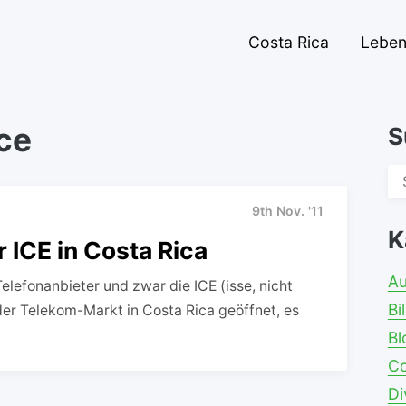
Costa Rica
Lebe
ce
S
Su
na
9th Nov. '11
K
 ICE in Costa Rica
A
Telefonanbieter und zwar die ICE (isse, nicht
Bi
der Telekom-Markt in Costa Rica geöffnet, es
Bl
Co
Di