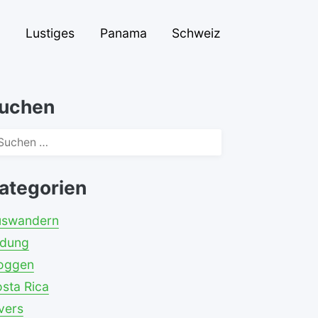
n
Lustiges
Panama
Schweiz
uchen
chen
ch:
ategorien
uswandern
ldung
oggen
sta Rica
vers