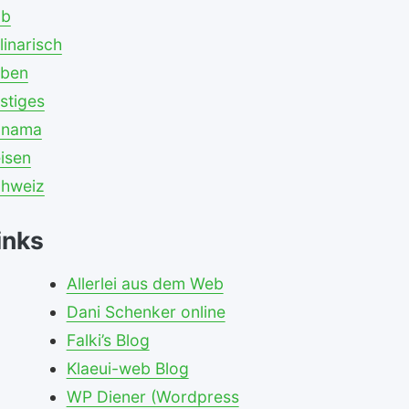
ob
linarisch
eben
stiges
anama
isen
hweiz
inks
Allerlei aus dem Web
Dani Schenker online
Falki’s Blog
Klaeui-web Blog
WP Diener (Wordpress