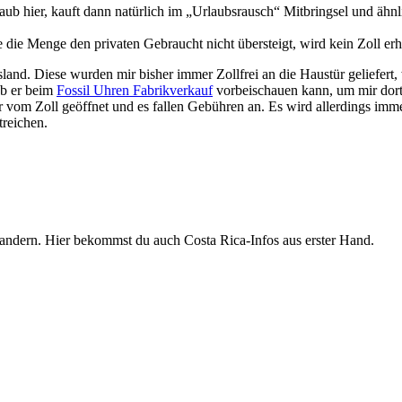
rlaub hier, kauft dann natürlich im „Urlaubsrausch“ Mitbringsel und ähn
ge die Menge den privaten Gebraucht nicht übersteigt, wird kein Zoll er
nd. Diese wurden mir bisher immer Zollfrei an die Haustür geliefert, w
ob er beim
Fossil Uhren Fabrikverkauf
vorbeischauen kann, um mir dor
er vom Zoll geöffnet und es fallen Gebühren an. Es wird allerdings i
treichen.
andern. Hier bekommst du auch Costa Rica-Infos aus erster Hand.